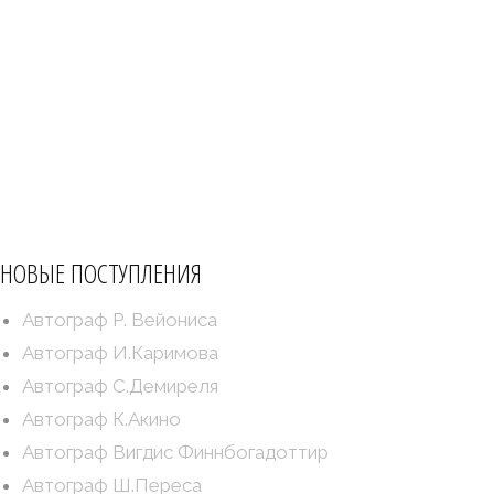
НОВЫЕ ПОСТУПЛЕНИЯ
Автограф Р. Вейониса
Автограф И.Каримова
Автограф С.Демиреля
Автограф К.Акино
Автограф Вигдис Финнбогадоттир
Автограф Ш.Переса