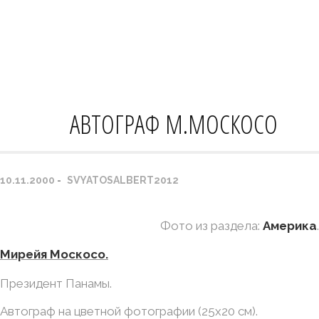
Skip
ГЛАВНАЯ
РУБРИКИ
ФАКСИМИЛЕ
to
content
НОВЫЕ ПОСТУПЛЕНИЯ
ССЫЛКИ
КОНТАКТЫ
АВТОГРАФ М.МОСКОСО
ENGLISH
10.11.2000
SVYATOSALBERT2012
Фото из раздела:
Америка
.
Мирейя Москосо.
Президент Панамы.
Автограф на цветной фотографии (25х20 см).