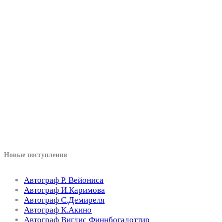
Новые поступления
Автограф Р. Вейониса
Автограф И.Каримова
Автограф С.Демиреля
Автограф К.Акино
Автограф Вигдис Финнбогадоттир