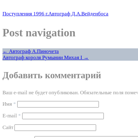
Поступления 1996 г.
Автограф Д.А.Вейденбоса
Post navigation
←
Автограф А.Пиночета
Автограф короля Румынии Михая I
→
Добавить комментарий
Ваш e-mail не будет опубликован. Обязательные поля пом
Имя
*
E-mail
*
Сайт