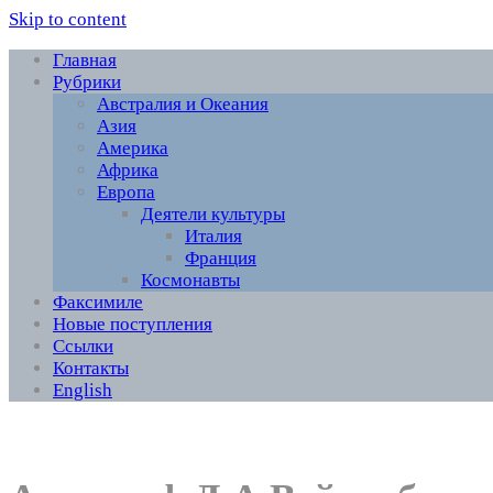
Skip to content
Главная
Рубрики
Австралия и Океания
Азия
Америка
Африка
Европа
Деятели культуры
Италия
Франция
Космонавты
Факсимиле
Новые поступления
Ссылки
Контакты
English