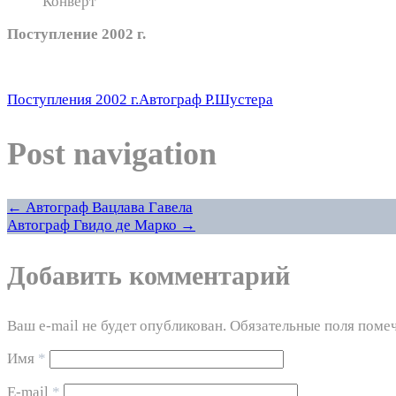
Конверт
Поступление 2002 г.
Поступления 2002 г.
Автограф Р.Шустера
Post navigation
←
Автограф Вацлава Гавела
Автограф Гвидо де Марко
→
Добавить комментарий
Ваш e-mail не будет опубликован. Обязательные поля пом
Имя
*
E-mail
*