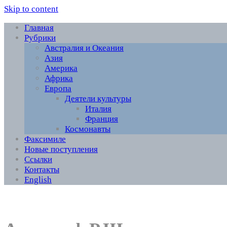
Skip to content
Главная
Рубрики
Австралия и Океания
Азия
Америка
Африка
Европа
Деятели культуры
Италия
Франция
Космонавты
Факсимиле
Новые поступления
Ссылки
Контакты
English